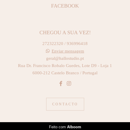
FACEBOOK
CHEGOU A SUA VEZ!
272322320 / 936996418
Enviar mensagem
geral@hallostudio.pt
Rua Dr. Francisco Robalo Guedes, Lote D9 - Loja 1
6000-212 Castelo Branco / Portugal
CONTACTO
Feito com
Alboom